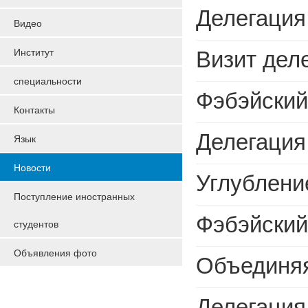
Делегация Фэбэйского университета иностранных язы
Видео
Визит делегации Фэбэйск
Институт
специальности
Фэбэйский университет иностр
Контакты
Делегация Фэбэйского университета иностр
Язык
Новости
Углубление международного сотруднич
Поступление иностранных
Фэбэйский Университет иностранных языков и 
студентов
Объявления фото
Объединяя усилия по подготовке та
Делегация Перуанского у