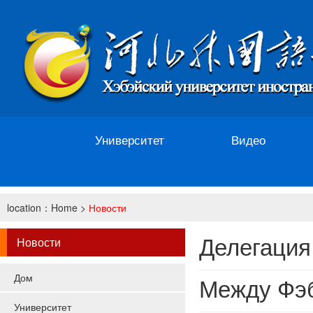
Университет
Видео
location：
Home
>
Новости
Делегация Фэбэйского универс
Новости
Дом
Между Фэбэйским университетом иностранных языков и С
Университет