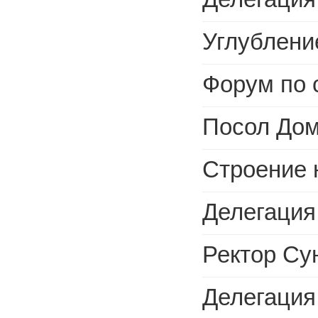
Углубление сотрудничества, совмес
Форум по сотрудничеству и развитию в сфере образова
Посол Доминиканской Республики в Китае
Строение нового моста между Китаем и Доминик
Делегация Высшой школы подготовки кадров госу
Ректор Сунь Цзяньчжун пригл
Делегация Центрального универс