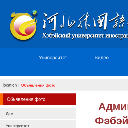
Университет
Видео
location：
Объявления фото
Объявления фото
Адми
Дом
Фэбэй
Университет