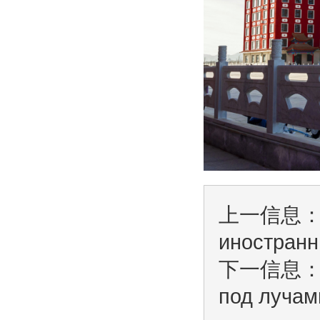
上一信息
иностранн
下一信息
под лучам